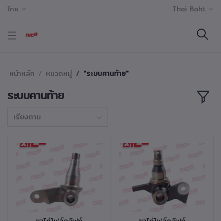
ไทย
Thai Baht
หน้าหลัก
หมวดหมู่
"ระบบคานท้าย"
ระบบคานท้าย
เรียงตาม
หยิบใส่ตะกร้า
หยิบใส่ตะกร้า
ขาไก่โฟล์คลิฟท์
ขาไก่โฟล์คลิฟท์