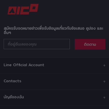
สมัครรับจดหมายข่าวเพื่อรับข้อมูลเกี่ยวกับข้อเสนอ คูปอง และ
อื่นๆ
ติดตาม
Line Official Account
Contacts
ที่อยู่
บัญชีของฉัน
บริษัท วรรธนามอเตอร์เวอร์ค จำกัด 216 ซอยบ้านบาตร ถนน
หลวง แขวงบ้านบาตร เขตป้อมปราบศัตรูพ่าย กรุงเทพมหานคร