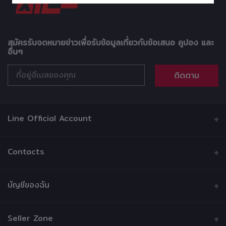
สมัครรับจดหมายข่าวเพื่อรับข้อมูลเกี่ยวกับข้อเสนอ คูปอง และ
อื่นๆ
ติดตาม
Line Official Account
Contacts
ที่อยู่
บัญชีของฉัน
บริษัท วรรธนามอเตอร์เวอร์ค จำกัด 216 ซอยบ้านบาตร ถนน
หลวง แขวงบ้านบาตร เขตป้อมปราบศัตรูพ่าย กรุงเทพมหานคร
เข้าสู่ระบบ
10100
Seller Zone