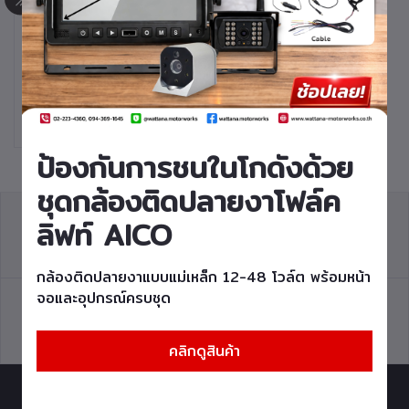
หยิบใส่ตะกร้า
แกนเพาเวอร์โฟล์คลิฟท์
FORKLIFT CYLINDER
POWER STEERING
ROD รุ่น FD20,25
Z1,FD30 Z7 รหัสสินค้า
ป้องกันการชนในโกดังด้วย
50401-F0374
ชุดกล้องติดปลายงาโฟล์ค
ลิฟท์ AICO
วิธีการสั่งซื้อ
การคืนสินค้า
กล้องติดปลายงาแบบแม่เหล็ก 12-48 โวล์ต พร้อมหน้า
จอและอุปกรณ์ครบชุด
Q&A
แผนที่การเดินทาง
คลิกดูสินค้า