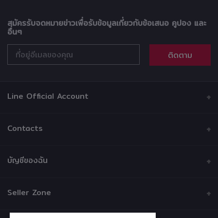
สมัครรับจดหมายข่าวเพื่อรับข้อมูลเกี่ยวกับข้อเสนอ คูปอง และ
อื่นๆ
ติดตาม
Line Official Account
Contacts
ที่อยู่
บัญชีของฉัน
บริษัท วรรธนามอเตอร์เวอร์ค จำกัด 216 ซอยบ้านบาตร ถนน
หลวง แขวงบ้านบาตร เขตป้อมปราบศัตรูพ่าย กรุงเทพมหานคร
เข้าสู่ระบบ
10100
Seller Zone
ประวัติการสั่งซื้อ
โทรศัพท์