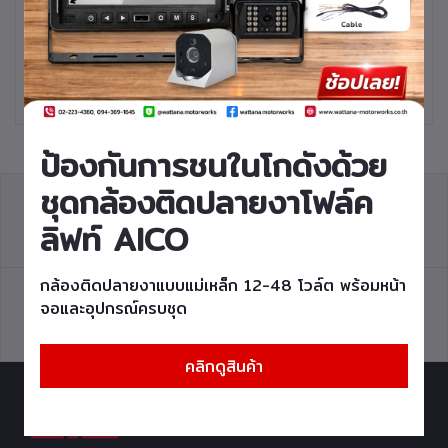
หยิบใส่ตะกร้า
หยิบใส่ตะกร้า
สลักกลางโฟล์คลิฟท์
สลักกลางโฟล์คลิฟท์
FORKLIFT PIN
FORKLIFT PIN
CENTER รุ่น
CENTER รุ่น
FD/G20,25,30Z2,Z7,Z7S,Z8,Z9,
FD35,40,45,50,T8,9
Z2S,Z5 T6,C6 รหัส
C8,9 รหัสสินค้า
สินค้า 41748-F0054
41748-F0014
ป้องกันการชนในโกดังด้วย
ชุดกล้องติดปลายงาโฟล์ค
ลิฟท์ AICO
วิธีการสั่งซื้อ
การคืนสินค้า
กล้องติดปลายงาแบบแม่เหล็ก 12-48 โวล์ต พร้อมหน้า
จอและอุปกรณ์ครบชุด
Q&A
แผนที่การเดินทาง
คลิกดูสินค้า