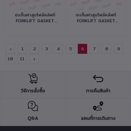
หยิบใส่ตะกร้า
หยิบใส่ตะกร้า
ปะเก็นฝาสูบโฟล์คลิฟท์
ปะเก็นฝาสูบโฟล์คลิฟท์
FORKLIFT GASKET
FORKLIFT GASKET
CYLINDER HEAD
CYLINDER HEAD
เครื่องยนต์ QD32 รหัส
เครื่องยนต์ S4S,S4E
สินค้า 10140-N0044
รหัสสินค้า 10140-
M0033
‹
1
2
3
4
5
6
7
8
9
10
11
›
วิธีการสั่งซื้อ
การคืนสินค้า
Q&A
แผนที่การเดินทาง