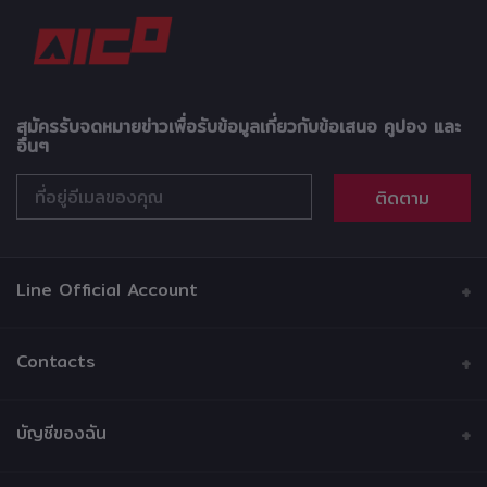
สมัครรับจดหมายข่าวเพื่อรับข้อมูลเกี่ยวกับข้อเสนอ คูปอง และ
อื่นๆ
ติดตาม
Line Official Account
Contacts
ที่อยู่
บัญชีของฉัน
บริษัท วรรธนามอเตอร์เวอร์ค จำกัด 216 ซอยบ้านบาตร ถนน
หลวง แขวงบ้านบาตร เขตป้อมปราบศัตรูพ่าย กรุงเทพมหานคร