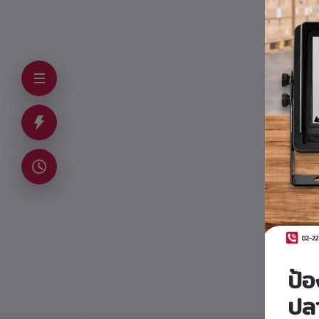
F
F
ป้
ปล