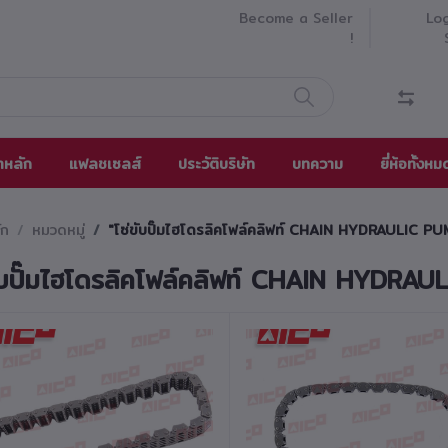
Become a Seller
Log
!
าหลัก
แฟลชเซลส์
ประวัติบริษัท
บทความ
ยี่ห้อทั้งหม
ัก
หมวดหมู่
"โซ่ขับปั๊มไฮโดรลิคโฟล์คลิฟท์ CHAIN HYDRAULIC PU
ขับปั๊มไฮโดรลิคโฟล์คลิฟท์ CHAIN HYDRA