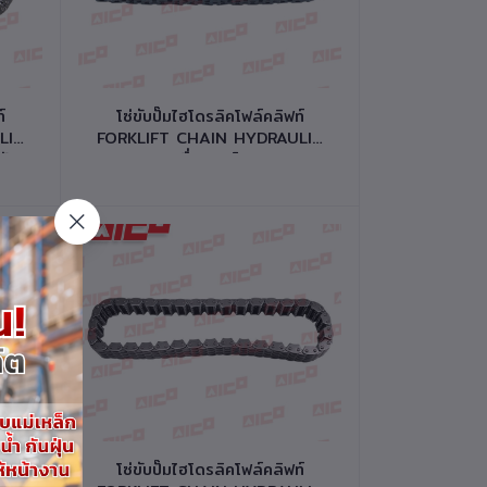
หยิบใส่ตะกร้า
์
โซ่ขับปั๊มไฮโดรลิคโฟล์คลิฟท์
LIC
FORKLIFT CHAIN HYDRAULIC
PUMP เครื่องยนต์ K21,K25
รหัสสินค้า 10332-N0064
หยิบใส่ตะกร้า
์
โซ่ขับปั๊มไฮโดรลิคโฟล์คลิฟท์