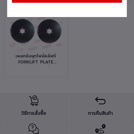
30502-F0154
F0144
หยิบใส่ตะกร้า
เพลทอินพุทโฟล์คลิฟท์
FORKLIFT PLATE
CONVERTER รุ่น
FD/G25,30
Z73,4,5,8,9,T3,T6
รหัสสินค้า 30502-
F0024
วิธีการสั่งซื้อ
การคืนสินค้า