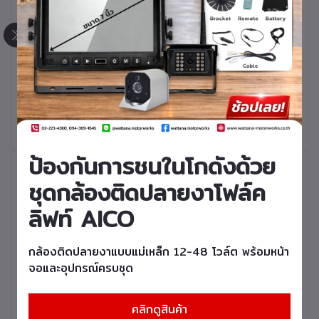
หยิบใส่ตะกร้า
หยิบใส่ตะกร้า
เพลทอินพุทโฟล์คลิฟท์
เพลทอินพุทโฟล์คลิฟท์
FORKLIFT PLATE
FORKLIFT PLATE
CONVERTER รุ่น
CONVERTER รุ่น
FD20,25,30T-16
FD20,25T3K รหัสสินค้า
4D94LE รหัสสินค้า
30502-F0164
ป้องกันการชนในโกดังด้วย
30502-K0014
ชุดกล้องติดปลายงาโฟล์ค
ลิฟท์ AICO
กล้องติดปลายงาแบบแม่เหล็ก 12-48 โวล์ต พร้อมหน้า
จอและอุปกรณ์ครบชุด
หยิบใส่ตะกร้า
หยิบใส่ตะกร้า
เพลทอินพุทโฟล์คลิฟท์
เพลทอินพุทโฟล์คลิฟท์
FORKLIFT PLATE
FORKLIFT PLATE
CONVERTER รุ่น
CONVERTER รุ่น FD40
คลิกดูสินค้า
FD100Z รหัสสินค้า
T9 รหัสสินค้า 30502-