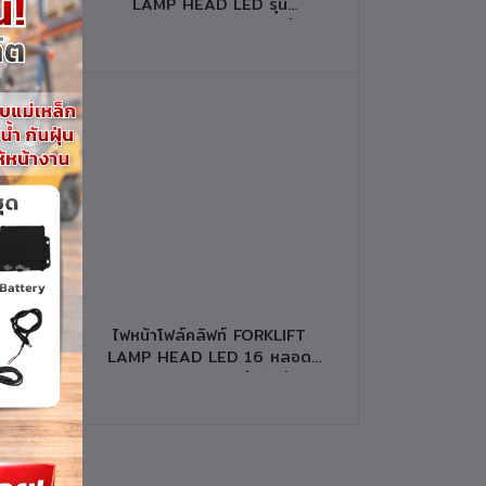
LAMP HEAD LED รุ่น
ส
7,8FD/G15,20,25,30 รหัส
สินค้า 60701-T0214
หยิบใส่ตะกร้า
FT
ไฟหน้าโฟล์คลิฟท์ FORKLIFT
ด
LAMP HEAD LED 16 หลอด
า
FLOOD BEAM รหัสสินค้า
60701-W0014