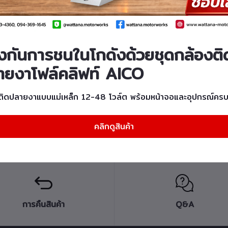
องกันการชนในโกดังด้วยชุดกล้องติ
ายงาโฟล์คลิฟท์ AICO
หยิบใส่ตะกร้า
ไฟหน้าโฟล์คลิฟท์ FORKLIFT
ติดปลายงาแบบแม่เหล็ก 12-48 โวล์ต พร้อมหน้าจอและอุปกรณ์ครบ
LAMP HEAD รุ่น
2,3,4FD20,25,30 รหัสสินค้า
60701-T0104
คลิกดูสินค้า
การคืนสินค้า
Q&A